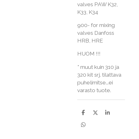
valves PAW K32,
K33, K34
900- for mixing
valves Danfoss
HRB, HRE
HUOM !!!
* muut kuin 310 ja
320 kit srj. tilattava
puhelimitse...ei
varasto tuote.
J
J
J
a
a
a
a
a
a
J
a
a