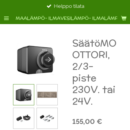
Siirry
Helppo tilata
pääsisältöön
MAALÄMPÖ- ILMAVESILÄMPÖ- ILMALÄMPÖ- 
SäätöMO
OTTORI,
2/3-
piste
230V. tai
24V.
155,00 €