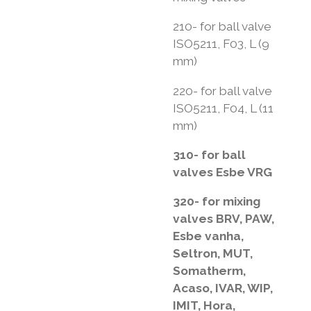
210- for ball valve
ISO5211, F03, L (9
mm)
220- for ball valve
ISO5211, F04, L (11
mm)
310- for ball
valves Esbe VRG
320- for mixing
valves BRV, PAW,
Esbe vanha,
Seltron, MUT,
Somatherm,
Acaso, IVAR, WIP,
IMIT, Hora,