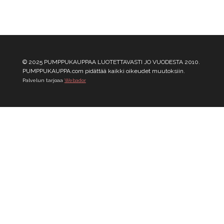
© 2025 PUMPPUKAUPPAA LUOTETTAVASTI JO VUODESTA 2010.
PUMPPUKAUPPA.com pidättää kaikki oikeudet muutoksiin.
Palvelun tarjoaa
Webador