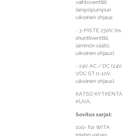
vaihtoventtiili,
lämpöpumpun
ulkoinen ohjaus
- 3-PISTE 230V. (ns.
shunttiventtiili,
lämmön säätö,
ulkoinen ohjaus)
- 24V. AC / DC (24V.
VDC ST 0-10V,
ulkoinen ohjaus)
KATSO KYTKENTÄ
KUVA.
Sovitus sarjat:
100- for WITA
mixing valves