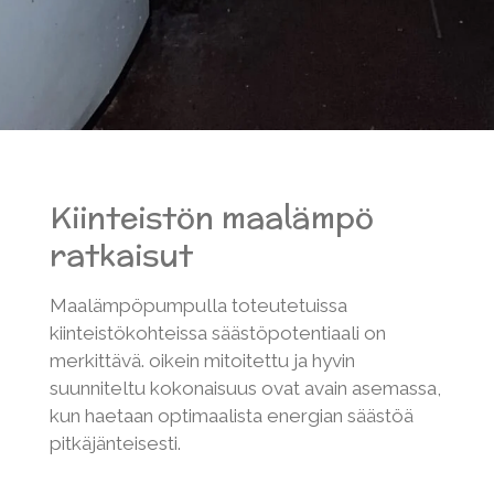
Kiinteistön maalämpö
ratkaisut
Maalämpöpumpulla toteutetuissa
kiinteistökohteissa säästöpotentiaali on
merkittävä. oikein mitoitettu ja hyvin
suunniteltu kokonaisuus ovat avain asemassa,
kun haetaan optimaalista energian säästöä
pitkäjänteisesti.