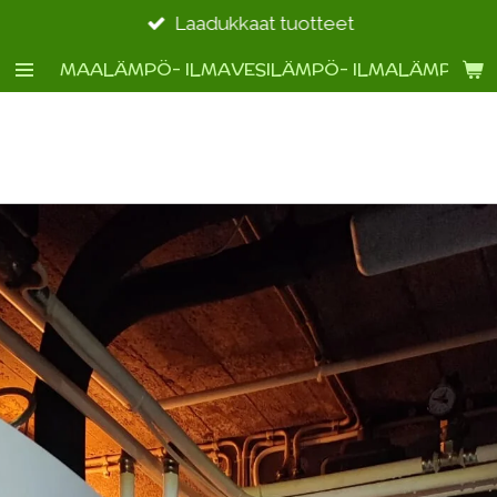
Siirry
Laadukkaat tuotteet
pääsisältöön
MAALÄMPÖ- ILMAVESILÄMPÖ- ILMALÄMPÖ- 