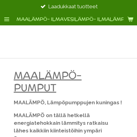
Siirry
Laadukkaat tuotteet
pääsisältöön
MAALÄMPÖ- ILMAVESILÄMPÖ- ILMALÄMPÖ- 
MAALÄMPÖ-
PUMPUT
MAALÄMPÖ, Lämpöpumppujen kuningas !
MAALÄMPÖ on tällä hetkellä
energiatehokkain lämmitys ratkaisu
lähes kaikkiin kiinteistöihin ympäri