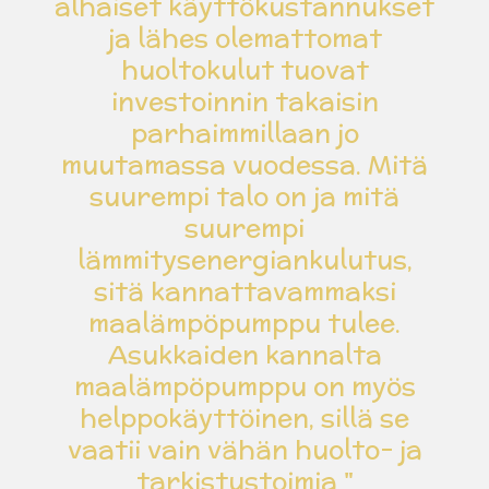
alhaiset käyttökustannukset
5
l
ja lähes olemattomat
t
u
ä
huoltokulut tuovat
h
investoinnin takaisin
t
parhaimmillaan jo
e
muutamassa vuodessa. Mitä
ä
suurempi talo on ja mitä
suurempi
lämmitysenergiankulutus,
sitä kannattavammaksi
maalämpöpumppu tulee.
Asukkaiden kannalta
maalämpöpumppu on myös
helppokäyttöinen, sillä se
vaatii vain vähän huolto- ja
tarkistustoimia "