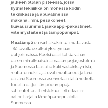
jälkeen ollaan pisteessä, jossa
kylmätekniikka on monessa kodin
tekniikassa ja apuvälineissä
mukana...mm. pesukoneet,
kuivausrummut, jääkaappi-pakastimet,
viilennyslaiteet ja lämpöpumput.
Maalämpö
on vanha keksintö, mutta vasta
-80 luvulla se alkoi yleistymään
pohjoismaissa. Ruotsi osasi tehdä vähän
paremmin alkuaikoina maalämpöjärjestelmiä
ja Suomessa taas aihe koki vastoinkäymisiä,
mutta onneksi ajat ovat muuttuneet ja tänä
päivänä Suomessa asennetaan tällä hetkellä
todella paljon lämpöpumppuja
suhteutettuna ihmislukuun, eli ollaan ns.
aallon harjalla lämpöpumppu alalla
Suomessa.