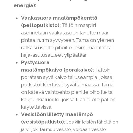
energia):
Vaakasuora maalämpökenttä
(peltoputkisto):
Tällöin maapiiri
asennetaan vaakatasoon lähelle maan
pintaa, n. 1m syvyyteen. Tämä on yleinen
ratkaisu isoille pihoille, esim. maatilat tai
haja-asutusalueet ylipäätään.
Pystysuora
maalämpökaivo
(porakaivo):
Tällöin
porataan syvä kaivo tai useampia, joissa
putkistot kiertävät syvällä maassa. Tämä
on kätevä vaihtoehto pienille pihoille tai
kaupunkialueille, joissa tilaa ei ole paljon
käytettävissä.
Vesistöön liitetty maalämpö
(vesistöputkisto):
Jos kiinteistön lähellä on
järvi, joki tai muu vesistö, voidaan vesistö