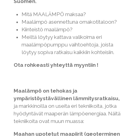
Suomen.
Mitä MAALÄMPÖ maksaa?
Maalämpö asennettuna omakotitaloon?
Kiinteistö maalämpö?
Meiltä löytyy kattava valikoima eri
maalämpöpumppu vaihtoehtoja, joista
löytyy sopiva ratkaisu kaikkiin kohteisiin.
Ota rohkeasti yhteyttä myyntiin !
Maalämpö on tehokas ja
ympäristöystävällinen lämmitysratkaisu,
ja markkinoilla on useita eri tekniikoita, jotka
hyödyntävät maaperän lämpöenergiaa. Näitä
tekniikoita ovat muun muassa:
Maahan upotetut maapiirit (geoterminen