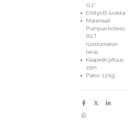
G 1''
Eristys:B-luokka
Materiaali:
Pumpun kotelo,
RST
ruostumaton
teräs
Kaapelin pituus:
25m
Paino: 13 kg
J
J
J
a
a
a
a
a
a
J
a
a