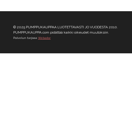
© 2025 PUMPPUKAUPPAA LUOTETTAVASTI JO VUODESTA 2010.
PUMPPUKAUPPA.com pidättää kaikki oikeudet muutoksiin.
Palvelun tarjoaa
Webador