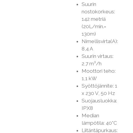
Suurin
nostokorkeus:
142 metriä
(20L/min.=
130m)
Nimellisvirta(A):
8,4 A
Suurin virtaus:
2,7 m³/h
Moottori teho:
1,1 kW
Syöttöjännite: 1
x 230 V, 50 Hz
Suojausluokka:
IPX8
Median
lämpötila: 40°C
Liitäntäpurkaus: