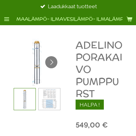
Siirry
Laadukkaat tuotteet
pääsisältöön
MAALÄMPÖ- ILMAVESILÄMPÖ- ILMALÄMPÖ- 
ADELINO
PORAKAI
VO
PUMPPU
RST
HALPA !
549,00 €