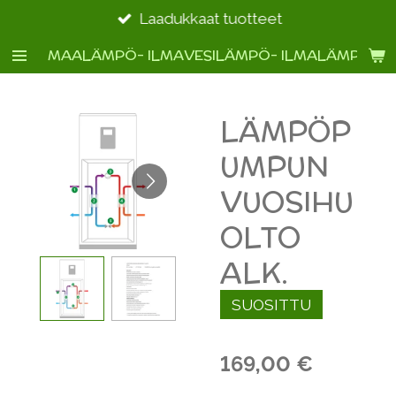
Siirry
Laadukkaat tuotteet
pääsisältöön
MAALÄMPÖ- ILMAVESILÄMPÖ- ILMALÄMPÖ- 
LÄMPÖP
UMPUN
VUOSIHU
OLTO
ALK.
SUOSITTU
169,00 €