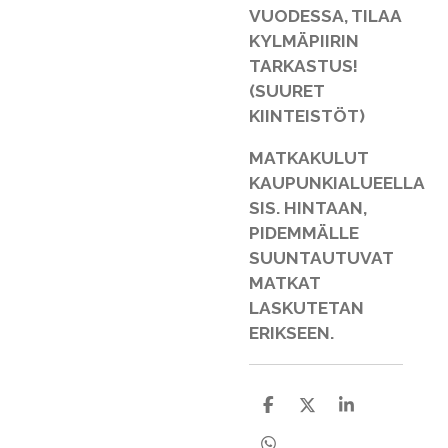
VUODESSA, TILAA
KYLMÄPIIRIN
TARKASTUS!
(SUURET
KIINTEISTÖT)
MATKAKULUT
KAUPUNKIALUEELLA
SIS. HINTAAN,
PIDEMMÄLLE
SUUNTAUTUVAT
MATKAT
LASKUTETAN
ERIKSEEN.
J
J
J
a
a
a