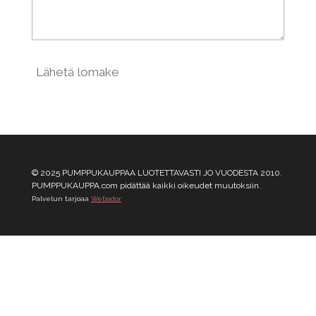
Lähetä lomake
© 2025 PUMPPUKAUPPAA LUOTETTAVASTI JO VUODESTA 2010.
PUMPPUKAUPPA.com pidättää kaikki oikeudet muutoksiin.
Palvelun tarjoaa
Webador