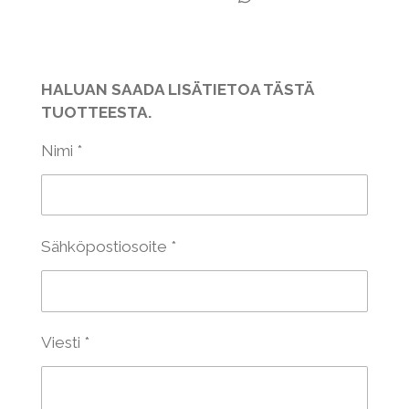
a
a
a
J
a
a
HALUAN SAADA LISÄTIETOA TÄSTÄ
TUOTTEESTA.
Nimi *
Sähköpostiosoite *
Viesti *