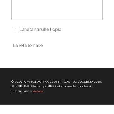
Lähetä minulle kopio
Lähetä lomake
© 2025 PUMPPUKAUPPAA LUOTETTAVASTI JO VUODESTA 2010.
PUMPPUKAUPPA.com pidättää kaikki oikeudet muutoksiin.
Palvelun tarjoaa
Webador