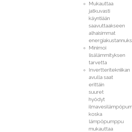
Mukauttaa
jatkuvasti
käyntiään
saavuttaakseen
alhaisimmat
energiakustannuks
Minimoi
lisälämmityksen
tarvetta
Invertteritekniikan
avulla saat
erittäin
suuret
hyödyt
ilmavesilämpöpum
koska
lämpöpumppu
mukauttaa