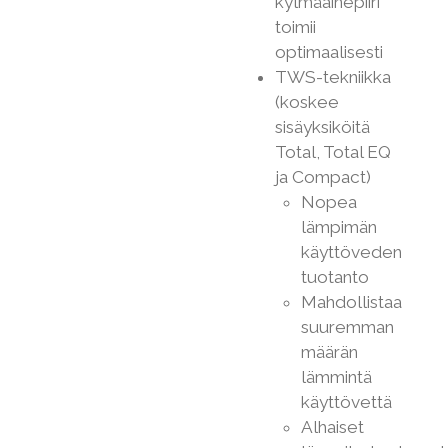
kylmäainepiiri
toimii
optimaalisesti
TWS-tekniikka
(koskee
sisäyksiköitä
Total, Total EQ
ja Compact)
Nopea
lämpimän
käyttöveden
tuotanto
Mahdollistaa
suuremman
määrän
lämmintä
käyttövettä
Alhaiset