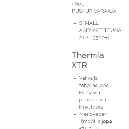
+ 60L
PUSKURIVARAAJA
S, MALLI
ASENNETTEUNA
ALK. 13500€
Thermia
XTR
Vahva ja
tehokas jopa
kylmässä
pohjoisessa
ilmastossa
Menoveden
lämpötila
jopa
+75 °
C ja