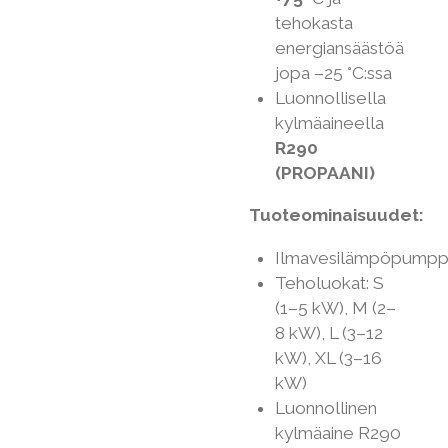
tehokasta
energiansäästöä
jopa –25 °C:ssa
Luonnollisella
kylmäaineella
R290
(PROPAANI)
Tuoteominaisuudet:
Ilmavesilämpöpump
Teholuokat: S
(1–5 kW), M (2–
8 kW), L (3–12
kW), XL (3–16
kW)
Luonnollinen
kylmäaine R290