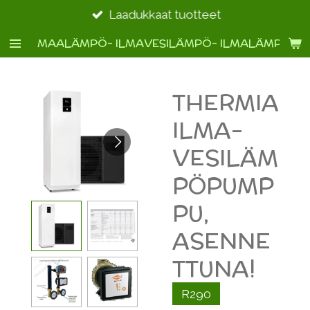
Siirry
Laadukkaat tuotteet
pääsisältöön
MAALÄMPÖ- ILMAVESILÄMPÖ- ILMALÄMPÖ- 
THERMIA
ILMA-
VESILÄM
PÖPUMP
PU,
ASENNE
TTUNA!
R290