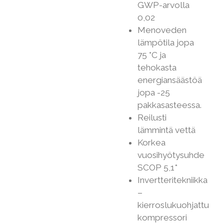
GWP-arvolla
0,02
Menoveden
lämpötila jopa
75 °C ja
tehokasta
energiansäästöä
jopa -25
pakkasasteessa.
Reilusti
lämmintä vettä
Korkea
vuosihyötysuhde
SCOP 5,1*
Invertteritekniikka
–
kierroslukuohjattu
kompressori