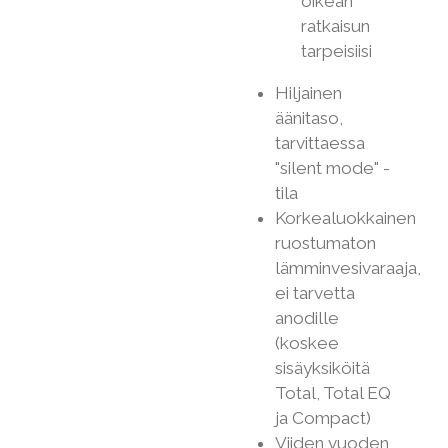
oikean
ratkaisun
tarpeisiisi
Hiljainen
äänitaso,
tarvittaessa
"silent mode" -
tila
Korkealuokkainen
ruostumaton
lämminvesivaraaja,
ei tarvetta
anodille
(koskee
sisäyksiköitä
Total, Total EQ
ja Compact)
Viiden vuoden