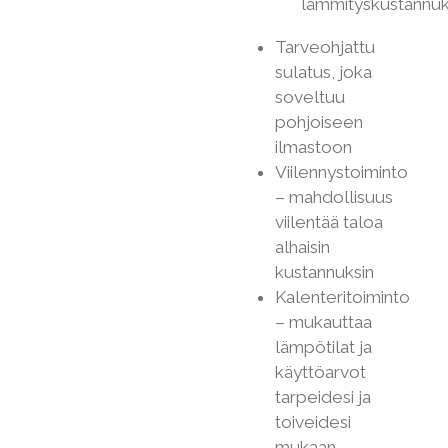
lämmityskustannu
Tarveohjattu
sulatus, joka
soveltuu
pohjoiseen
ilmastoon
Viilennystoiminto
– mahdollisuus
viilentää taloa
alhaisin
kustannuksin
Kalenteritoiminto
– mukauttaa
lämpötilat ja
käyttöarvot
tarpeidesi ja
toiveidesi
mukaan