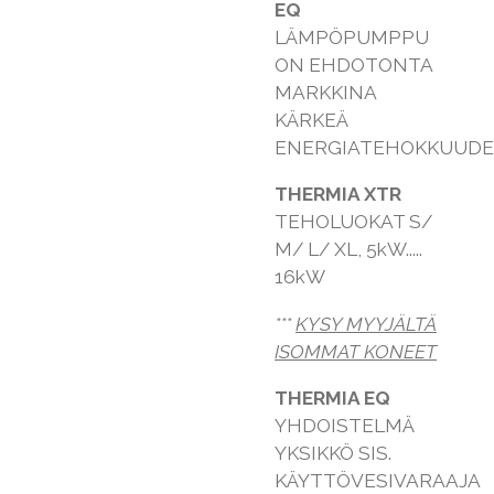
EQ
LÄMPÖPUMPPU
ON EHDOTONTA
MARKKINA
KÄRKEÄ
ENERGIATEHOKKUUDE
THERMIA XTR
TEHOLUOKAT S/
M/ L/ XL, 5kW.....
16kW
***
KYSY MYYJÄLTÄ
ISOMMAT KONEET
THERMIA EQ
YHDOISTELMÄ
YKSIKKÖ SIS.
KÄYTTÖVESIVARAAJA