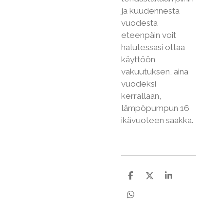
ja kuudennesta
vuodesta
eteenpäin voit
halutessasi ottaa
käyttöön
vakuutuksen, aina
vuodeksi
kerrallaan,
lämpöpumpun 16
ikävuoteen saakka.
J
J
J
a
a
a
a
a
a
J
a
a