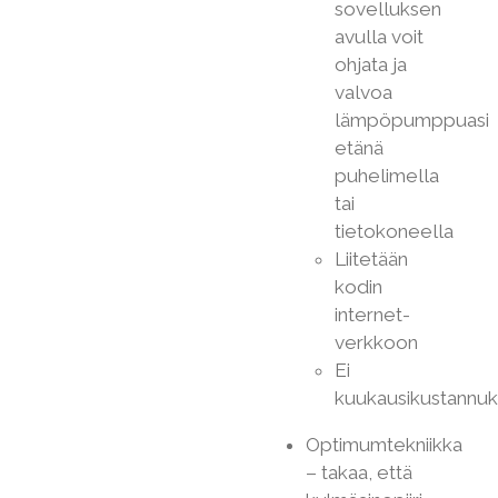
sovelluksen
avulla voit
ohjata ja
valvoa
lämpöpumppuasi
etänä
puhelimella
tai
tietokoneella
Liitetään
kodin
internet-
verkkoon
Ei
kuukausikustannuk
Optimumtekniikka
– takaa, että