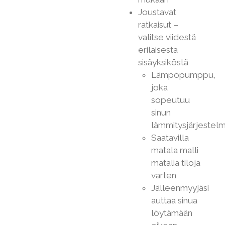
Joustavat
ratkaisut –
valitse viidestä
erilaisesta
sisäyksiköstä
Lämpöpumppu,
joka
sopeutuu
sinun
lämmitysjärjestelm
Saatavilla
matala malli
matalia tiloja
varten
Jälleenmyyjäsi
auttaa sinua
löytämään